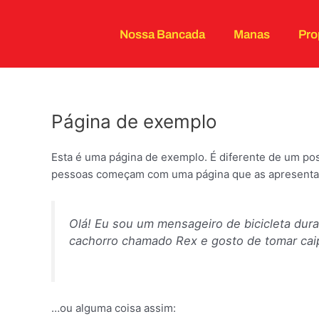
Skip
to
Nossa Bancada
Manas
Pro
content
Página de exemplo
Esta é uma página de exemplo. É diferente de um po
pessoas começam com uma página que as apresenta a p
Olá! Eu sou um mensageiro de bicicleta dura
cachorro chamado Rex e gosto de tomar caip
…ou alguma coisa assim: