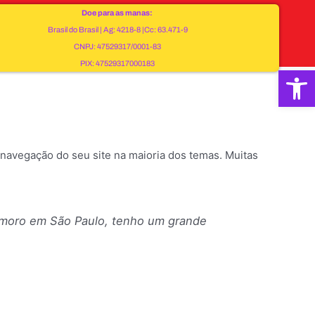
Doe para as manas:
Brasil do Brasil | Ag: 4218-8 |Cc: 63.471-9
CNPJ: 47529317/0001-83
PIX: 47529317000183
Op
navegação do seu site na maioria dos temas. Muitas
Eu moro em São Paulo, tenho um grande